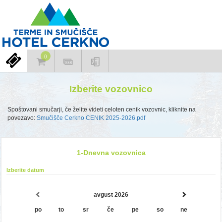
Izberite vozovnico
Spoštovani smučarji, če želite videti celoten cenik vozovnic, kliknite na
povezavo:
Smučišče Cerkno CENIK 2025-2026.pdf
1-Dnevna vozovnica
1-Dnevna vozovnica
avgust 2026
po
to
sr
če
pe
so
ne